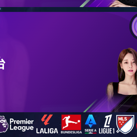
)官方网站
超声波振动棒
洁衣领换能器
超声波振动棒 超
型号：HS-20K2000W
频率：20KHZ-25KHZ
功率：300-2000w
长度可根据客户要求加工定做