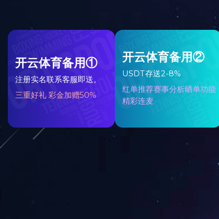
产品介绍
产品参数
频率：20KHZ-25KHZ
功率：300W-2000w
外形尺寸可根据客户要求加工定做
上一条