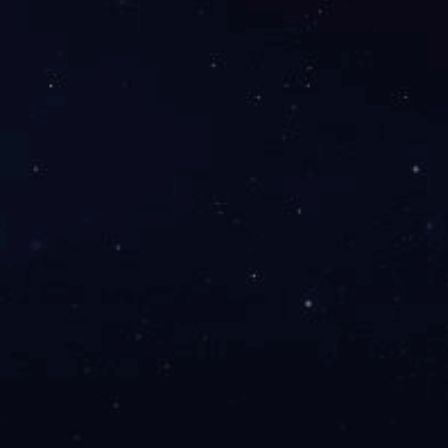
开云电子体育
|
乐鱼在线
|
地址：
九游j9在线官
江苏省无锡市锡山区八士镇长八路八号
网
|
华体会平
台
|
九游注册
|
九游手机官
网入口
|
九游
九游 SPORTS
网页版·官方
端入口
|
开云
联系方式
体育·开云官
方网站
|
开云
在线留言
电子·（中
国）官方网站
|
扫一扫关注我们