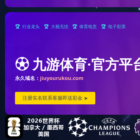
产品中心
清洗换能器
九游体育(中国