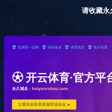
首页
九游 SPO