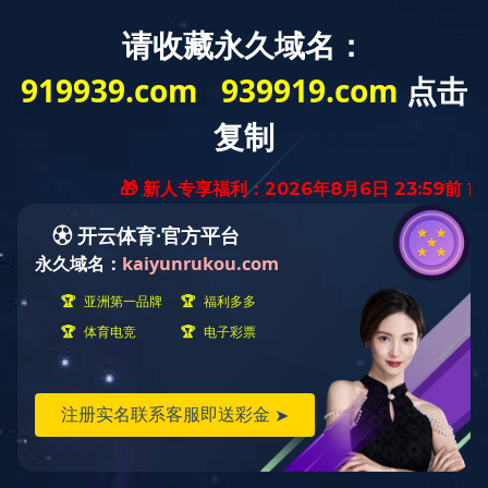
中文
行业应用