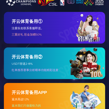
大功率超声波九游体育(中国)官方网站