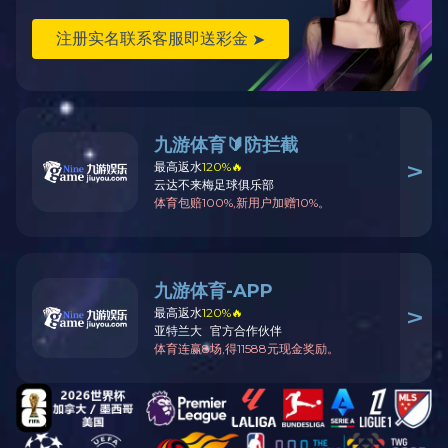
产品介绍
产品参数
上一条
返回列表
下一条
相关产品