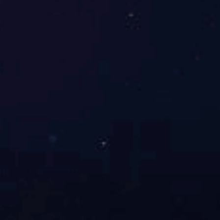
开
云
联系电话：
电
0510-85508380
子
体
联系邮箱：
育
wxhesen@163.com
|
乐
传真：
鱼
0510-85509577
在
线
|
地址：
九
江苏省无锡市锡山区八士镇长八路八号
游
j9
在
线
关于和森
官
网
|
产品中心
华
体
会
新闻资讯
平
台