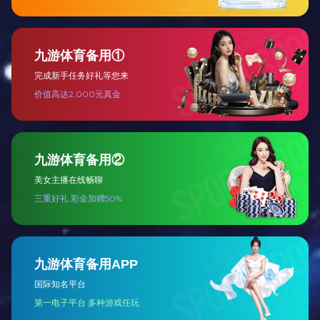
超声波九游体育(中国)官方网站20K2600W
超声波焊接20k2000w倒喇叭