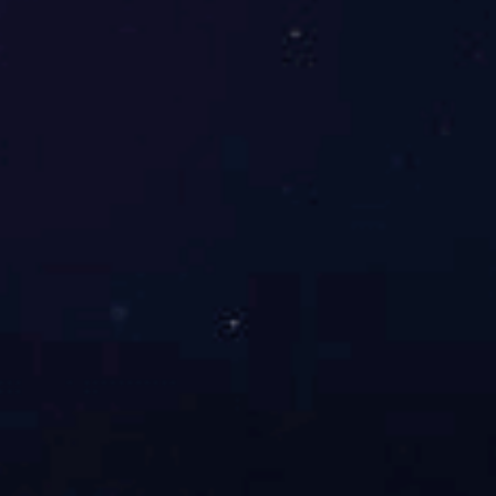
开
云
联系电话：
电
0510-85508380
子
体
联系邮箱：
育
wxhesen@163.com
|
乐
传真：
鱼
0510-85509577
在
线
|
地址：
九
江苏省无锡市锡山区八士镇长八路八号
游
j9
在
线
关于和森
官
网
|
产品中心
华
体
会
新闻资讯
平
台