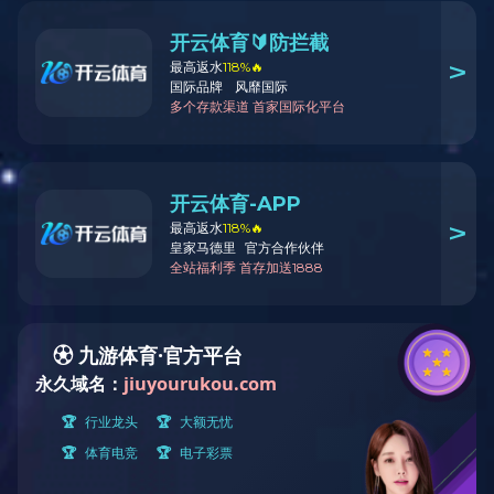
当前位置：
首页
»
产品中心
»
九游体育(中国)官方网站
清洗换能器
九游体育(中国)官方网站
超声波振动棒
洁衣领换能器
美容换能器
压电陶瓷片
超声波焊接20k2000w倒喇叭
型号：
在线咨询