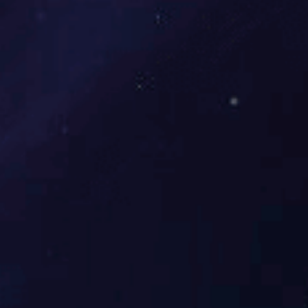
15KHZ4200W
15KHZ2600W