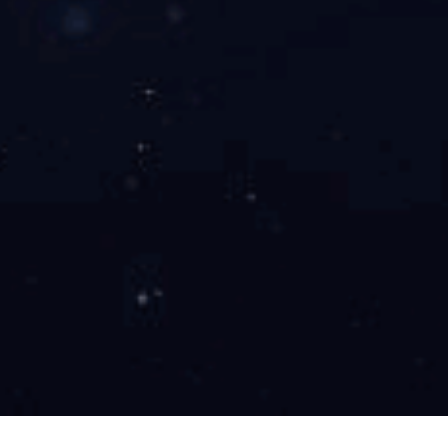
行业应用
|
九
游
服务支持
注
册
|
九游 SPORTS
九
游
手
机
官
网
入
口
|
九
游
网
页
扫一扫关注我们
版
·
官
方
端
Copyright © 2019 九游体育(中国)官方网站 版权所有
入